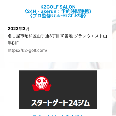
K2GOLF SALON
《24H・akerun：予約時間連携》
《プロ監修ｼﾐｭﾚｰｼｮﾝｺﾞﾙﾌ場》
2023年3月
名古屋市昭和区山手通3丁目10番地 グランウエスト山
手B1F
https://k2-golf.com/