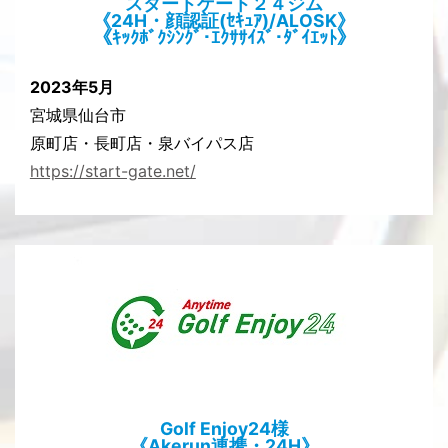
スタートゲート２４ジム
《24H・顔認証(ｾｷｭｱ)/ALOSK》
《ｷｯｸﾎﾞｸｼﾝｸﾞ･ｴｸｻｻｲｽﾞ･ﾀﾞｲｴｯﾄ》
2023年5月
宮城県仙台市
原町店・長町店・泉バイパス店
https://start-gate.net/
Golf Enjoy24様
《Akerun連携・24H》